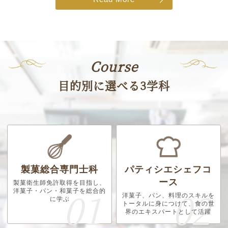
Course
目的別に選べる3学科
製菓総合専門士科
パティシエシェフコ
ース
製菓衛生師免許取得を目指し、
洋菓子・パン・和菓子を総合的
洋菓子、パン、料理のスキルを
に学ぶ
トータルに身につけて、食の世
界のエキスパートとして活躍