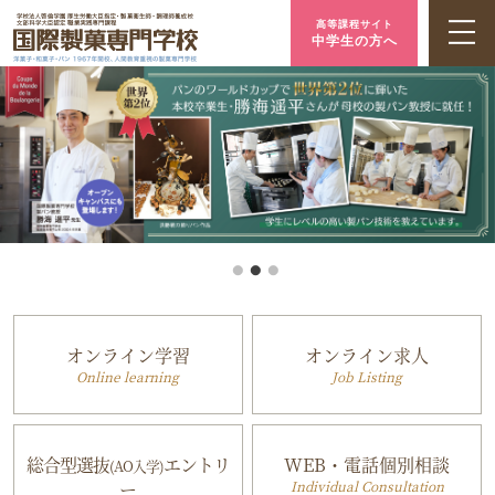
高等課程サイト
中学生の方へ
オンライン学習
オンライン求人
Online learning
Job Listing
総合型選抜
エントリ
WEB・電話個別相談
(AO入学)
ー
Individual Consultation