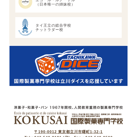
エコール・ルノートル
（日本唯一の姉妹校）
タイ王立の総合学校
チットラダー校
〒190-0012 東京都立川市曙町1-32-1