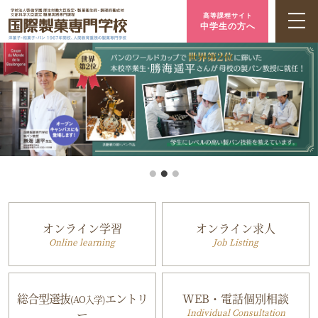
高等課程サイト
中学生の方へ
オンライン学習
オンライン求人
Online learning
Job Listing
総合型選抜
エントリ
WEB・電話個別相談
(AO入学)
ー
Individual Consultation