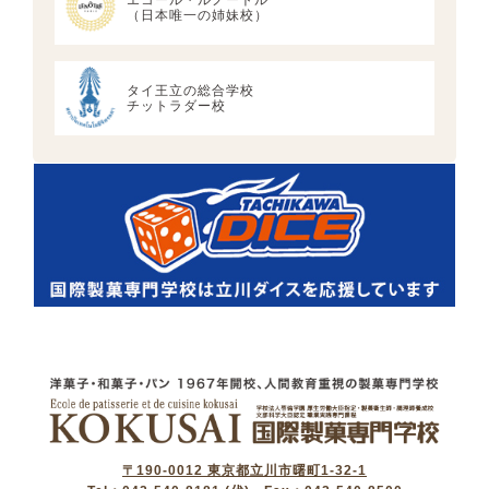
エコール・ルノートル
（日本唯一の姉妹校）
タイ王立の総合学校
チットラダー校
〒190-0012 東京都立川市曙町1-32-1