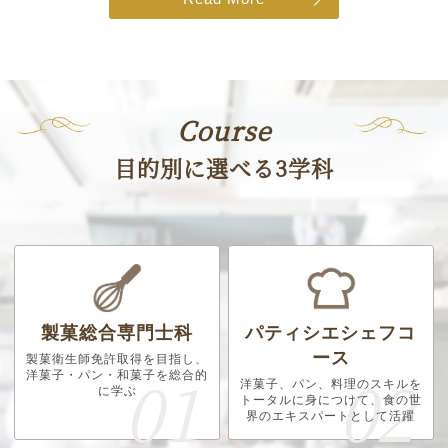
Course
目的別に選べる3学科
製菓総合専門士科
パティシエシェフコ
ース
製菓衛生師免許取得を目指し、
洋菓子・パン・和菓子を総合的
洋菓子、パン、料理のスキルを
に学ぶ
トータルに身につけて、食の世
界のエキスパートとして活躍