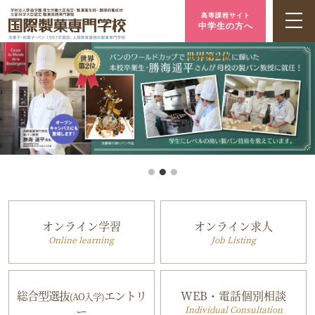
高等課程サイト
中学生の方へ
オンライン学習
オンライン求人
Online learning
Job Listing
総合型選抜
エントリ
WEB・電話個別相談
(AO入学)
ー
Individual Consultation