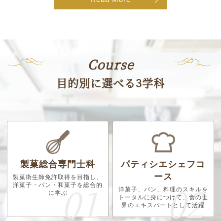
Course
目的別に選べる3学科
製菓総合専門士科
パティシエシェフコ
ース
製菓衛生師免許取得を目指し、
洋菓子・パン・和菓子を総合的
洋菓子、パン、料理のスキルを
に学ぶ
トータルに身につけて、食の世
界のエキスパートとして活躍