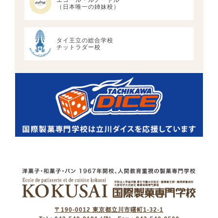
エコール・ルノートル
（日本唯一の姉妹校）
タイ王立の総合学校
チットラダー校
〒190-0012 東京都立川市曙町1-32-1