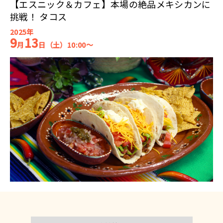
【エスニック＆カフェ】本場の絶品メキシカンに
挑戦！ タコス
2025年
9
13
月
日（土）10:00～