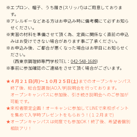
※エプロン、帽子、うち履き(スリッパ)はご用意しておりま
す。
※アレルギーなどある方はお申込み時に備考欄にて必ずお知ら
せください。
※実習の材料を準備させて頂く為、定員に関係なく直前の申込
みはお受けできない場合があります事ご了承ください。
※お申込み後、ご都合が悪くなった場合はお早目にお知らせく
ださい。
（西東京調理師専門学校TEL：
042-548-1689
）
※事前に参加確認のご連絡をさせて頂く場合がございます。
★
４月２１日(月)～１０月２５日(土)
までのオープンキャンパス
終了後、総合型選抜(AO入学)説明会を行っております。
オープンキャンパスに参加後、引き続き説明会へのご参加が
可能です。
★来校者限定企画！オーキャンに参加してLINEで来校ポイント
を集めて入学時プレゼントをもらおう！(１２月まで)
★オープンキャンパスは何度でも参加OK！終了後、希望者個別
相談アリ！