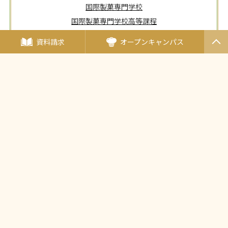
国際製菓専門学校
国際製菓専門学校高等課程
ラブニール国際K・Hカレッジ
資料請求
オープンキャンパス
東京メディカル歯科専門学校
PAGET
OP
海外姉妹校
エコール・ルノートル
（フランス・パリ）
（日本唯一の姉妹校）
タイ王立の総合学校
チットラダー校
（タイ王国）
〒190-0011東京都立川市高松町3-15-5
JR中央線・立川駅北口より徒歩5分
多摩モノレール・立川北駅より徒歩5分
西武バス・立川バス「高松町三丁目」バス停より徒歩2分