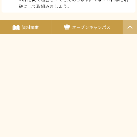
確にして取組みましょう。
資料請求
オープンキャンパス
Q
どんなところに就職できますか？
PAGET
OP
A
和洋中の専門店、ホテル、レストラン、ウエディング、
カフェ、保育園や学校、病院、介護施設や企業の商品開
発など選択肢は豊富です。本校独自の就職セミナーや学
校内外で開催される就職ガイダンスへの参加、細やかな
個人面接、模擬面接試験などを取り入れ就職活動を支援
しています。
主な就職先はこちら
Q
将来、自分のお店を出すことはできますか？
A
独立開業のサポートも万全です。オーナーシェフの夢を
叶えた卒業生はたくさんいます。本校にはどのコースに