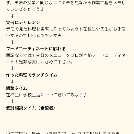
す。実際の授業と同じようにデモを見ながら作業工程をメモし
てレシピを作ろう♪
↓
実習にチャレンジ
デモで見た料理を実際に作ってみよう！在校生や先生がお手伝
いするので初心者でも大丈夫！
↓
フードコーディネートに触れる
西調ならでは！今日のメニューをプロが本格フードコーディネ
ート！是非写真におさめて下さい。
↓
作った料理でランチタイム
↓
懇談タイム
在校生に学校生活についてきいてみよう♪
↓
個別相談タイム（希望者）
※エプロン、帽子、うち履き(スリッパ)はご用意しておりま