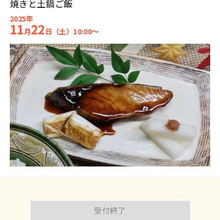
焼きと土鍋ご飯
2025年
11
22
月
日（土）10:00～
受付終了