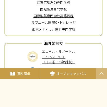
西東京調理師専門学校
国際製菓専門学校
国際製菓専門学校高等課程
ラブニール国際K・Hカレッジ
東京メディカル歯科専門学校
海外姉妹校
エコール・ルノートル
（フランス・パリ）
（日本唯一の姉妹校）
タイ王立の総合学校
資料請求
オープンキャンパス
チットラダー校
（タイ王国）
PAGET
OP
〒190-0011東京都立川市高松町3-15-5
JR中央線・立川駅北口より徒歩5分
多摩モノレール・立川北駅より徒歩5分