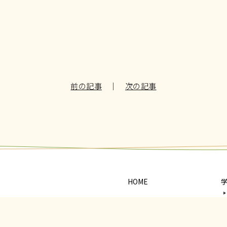
前の記事
｜
次の記事
HOME
西調について
）
歴史と伝統