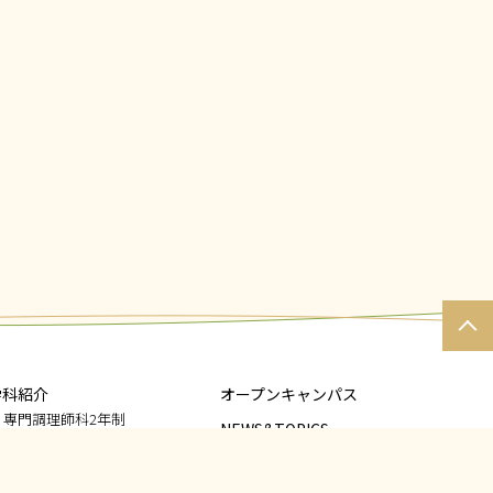
PAGE
TOP
学科紹介
オープンキャンパス
専門調理師科2年制
NEWS&TOPICS
調理師科1年制
メディア情報
高等課程調理師科1年制
夜間部調理師科1年6ヶ月制