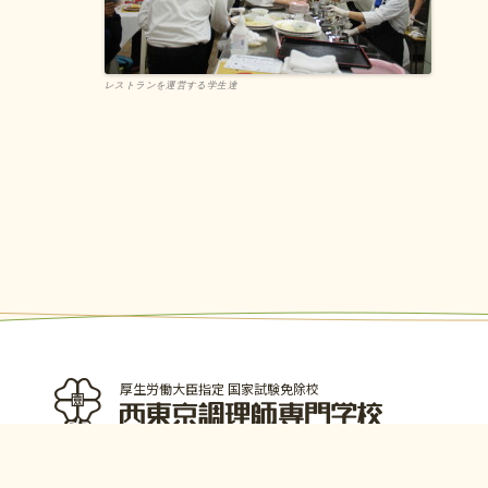
レストランを運営する学生達
厚生労働大臣指定 国家試験免除校
西東京調理師専門学校
〒190-0011東京都立川市高松町3-15-5
（
アクセス
TEL：
042-548-1689
FAX：042-548-1690