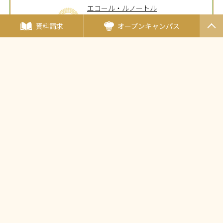
エコール・ルノートル
（フランス・パリ）
資料請求
オープンキャンパス
（日本唯一の姉妹校）
PAGET
タイ王立の総合学校
OP
チットラダー校
（タイ王国）
〒190-0011東京都立川市高松町3-15-5
JR中央線・立川駅北口より徒歩5分
多摩モノレール・立川北駅より徒歩5分
西武バス・立川バス「高松町三丁目」バス停より徒歩2分