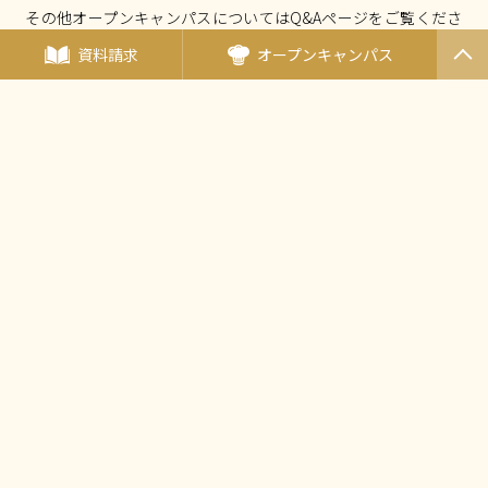
その他オープンキャンパスについてはQ&Aページをご覧くださ
い。
資料請求
オープンキャンパス
PAGET
OP
オープンキャンパスについて Q&A
厚生労働大臣指定 国家試験免除校
西東京調理師専門学校
〒190-0011東京都立川市高松町3-15-5
（
アクセス
）
TEL：
042-548-1689
FAX：042-548-1690
Mail：
nishicho@tanaka.ac.jp
田中教育グループ