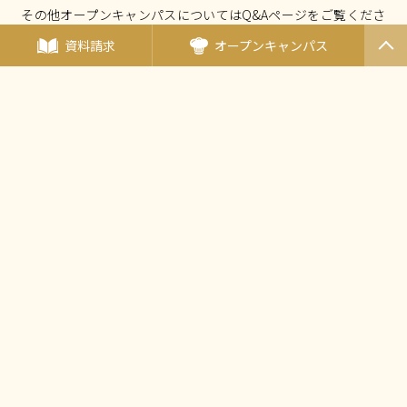
その他オープンキャンパスについてはQ&Aページをご覧くださ
い。
資料請求
オープンキャンパス
PAGET
OP
オープンキャンパスについて Q&A
厚生労働大臣指定 国家試験免除校
西東京調理師専門学校
〒190-0011東京都立川市高松町3-15-5
（
アクセス
）
TEL：
042-548-1689
FAX：042-548-1690
Mail：
nishicho@tanaka.ac.jp
田中教育グループ