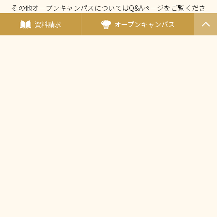
その他オープンキャンパスについてはQ&Aページをご覧くださ
い。
資料請求
オープンキャンパス
PAGET
OP
オープンキャンパスについて Q&A
厚生労働大臣指定 国家試験免除校
西東京調理師専門学校
〒190-0011東京都立川市高松町3-15-5
（
アクセス
）
TEL：
042-548-1689
FAX：042-548-1690
Mail：
nishicho@tanaka.ac.jp
田中教育グループ