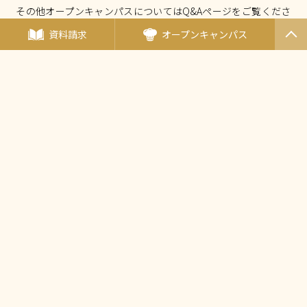
その他オープンキャンパスについてはQ&Aページをご覧くださ
い。
資料請求
オープンキャンパス
PAGET
OP
オープンキャンパスについて Q&A
厚生労働大臣指定 国家試験免除校
西東京調理師専門学校
〒190-0011東京都立川市高松町3-15-5
（
アクセス
）
TEL：
042-548-1689
FAX：042-548-1690
Mail：
nishicho@tanaka.ac.jp
田中教育グループ