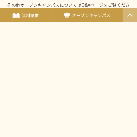
その他オープンキャンパスについてはQ&Aページをご覧くださ
い。
資料請求
オープンキャンパス
PAGET
OP
オープンキャンパスについて Q&A
厚生労働大臣指定 国家試験免除校
西東京調理師専門学校
〒190-0011東京都立川市高松町3-15-5
（
アクセス
）
TEL：
042-548-1689
FAX：042-548-1690
Mail：
nishicho@tanaka.ac.jp
田中教育グループ