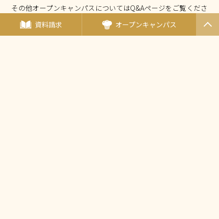
その他オープンキャンパスについてはQ&Aページをご覧くださ
い。
資料請求
オープンキャンパス
PAGET
OP
オープンキャンパスについて Q&A
厚生労働大臣指定 国家試験免除校
西東京調理師専門学校
〒190-0011東京都立川市高松町3-15-5
（
アクセス
）
TEL：
042-548-1689
FAX：042-548-1690
Mail：
nishicho@tanaka.ac.jp
田中教育グループ