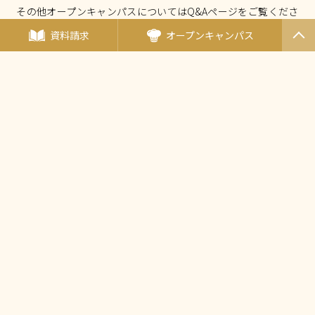
その他オープンキャンパスについてはQ&Aページをご覧くださ
い。
資料請求
オープンキャンパス
PAGET
OP
オープンキャンパスについて Q&A
厚生労働大臣指定 国家試験免除校
西東京調理師専門学校
〒190-0011東京都立川市高松町3-15-5
（
アクセス
）
TEL：
042-548-1689
FAX：042-548-1690
Mail：
nishicho@tanaka.ac.jp
田中教育グループ