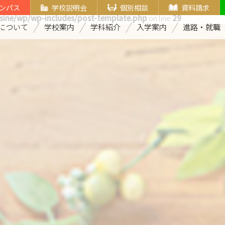
ンパス
学校説明会
個別相談
資料請求
sine/wp/wp-includes/post-template.php
on line
29
について
学校案内
学科紹介
入学案内
進路・就職