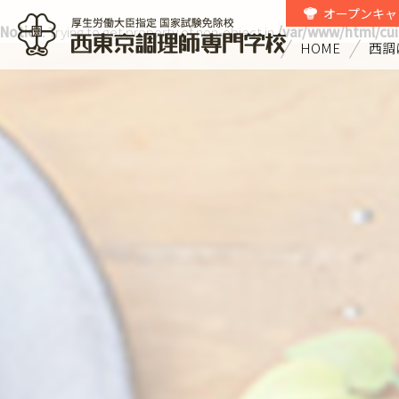
オープンキャ
Notice
: Trying to get property of non-object in
/var/www/html/cui
HOME
西調
西東京調理師専門学校 厚生労働大
臣指定国家試験免除校