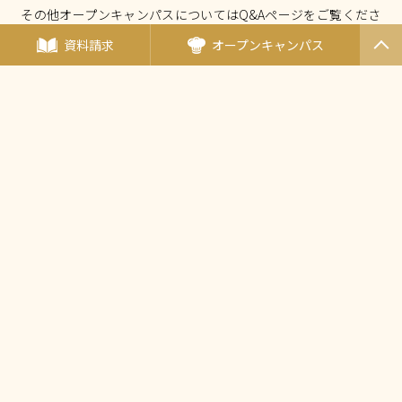
その他オープンキャンパスについてはQ&Aページをご覧くださ
い。
資料請求
オープンキャンパス
PAGET
OP
オープンキャンパスについて Q&A
厚生労働大臣指定 国家試験免除校
西東京調理師専門学校
〒190-0011東京都立川市高松町3-15-5
（
アクセス
）
TEL：
042-548-1689
FAX：042-548-1690
Mail：
nishicho@tanaka.ac.jp
田中教育グループ