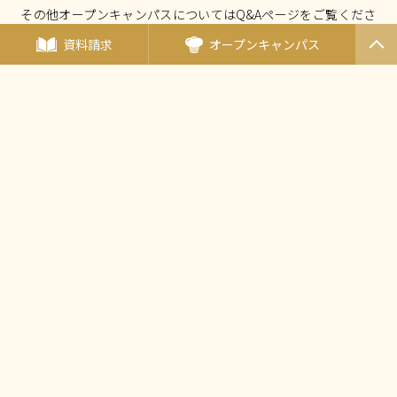
その他オープンキャンパスについてはQ&Aページをご覧くださ
い。
資料請求
オープンキャンパス
PAGET
OP
オープンキャンパスについて Q&A
厚生労働大臣指定 国家試験免除校
西東京調理師専門学校
〒190-0011東京都立川市高松町3-15-5
（
アクセス
）
TEL：
042-548-1689
FAX：042-548-1690
Mail：
nishicho@tanaka.ac.jp
田中教育グループ