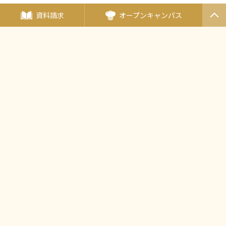
資料請求
オープンキャンパス
〒190-0011東京都立川市高松町3-15-5
JR中央線・立川駅北口より徒歩5分
PAGET
OP
多摩モノレール・立川北駅より徒歩5分
西武バス・立川バス「高松町三丁目」バス停より徒歩2分