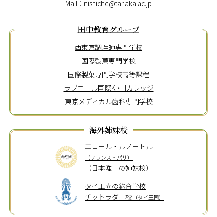
Mail：
nishicho@tanaka.ac.jp
田中教育グループ
西東京調理師専門学校
国際製菓専門学校
国際製菓専門学校高等課程
ラブニール国際K・Hカレッジ
東京メディカル歯科専門学校
海外姉妹校
エコール・ルノートル
（フランス・パリ）
（日本唯一の姉妹校）
タイ王立の総合学校
チットラダー校
（タイ王国）