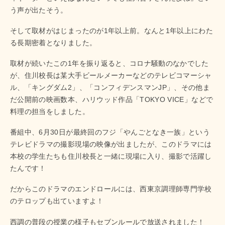
う声が出たそう。
そして取材がはじまったのが1年以上前。なんと1年以上にわた
る長期密着となりました。
取材が続いたこの1年を振り返ると、コロナ騒動のなかでした
が、住川校長は某大手ビールメーカーなどのテレビコマーシャ
ル、「キングダム2」、「コンフィデンスマンJP」、その他ま
だ公開前の映画数本、ハリウッド作品「TOKYO VICE」などで
料理の担当をしました。
番組中、6月30日が最終回のフジ「やんごとなき一族」という
テレビドラマの撮影現場の映像が出ましたが、このドラマには
本校の学生たちも住川校長と一緒に現場に入り、撮影で活躍し
たんです！
だからこのドラマのエンドロールには、西東京調理師専門学校
のテロップも出ていますよ！
西調の普段の授業の様子もセブンルールで放送されました！