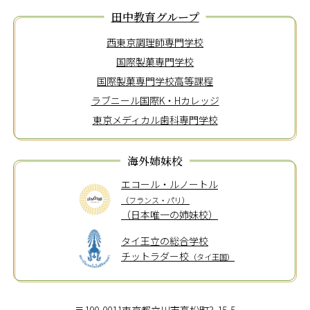
田中教育グループ
西東京調理師専門学校
国際製菓専門学校
国際製菓専門学校高等課程
ラブニール国際K・Hカレッジ
東京メディカル歯科専門学校
海外姉妹校
エコール・ルノートル
（フランス・パリ）
（日本唯一の姉妹校）
タイ王立の総合学校
チットラダー校
（タイ王国）
〒190-0011東京都立川市高松町3-15-5