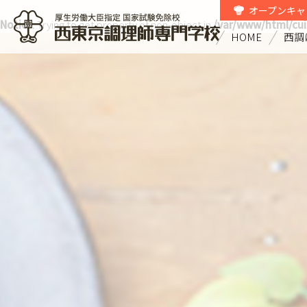
オープンキャ
Notice
: Trying to get property of non-object in
/var/www/html/cui
HOME
西調
西東京調理師専門学校 厚生労働大
臣指定国家試験免除校