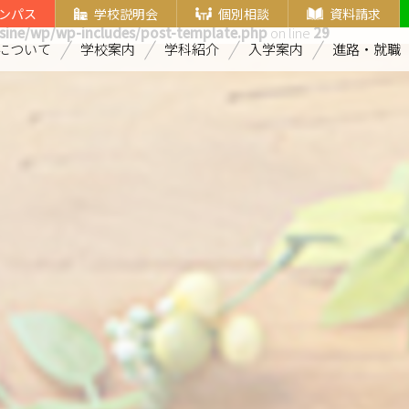
ンパス
学校説明会
個別相談
資料請求
sine/wp/wp-includes/post-template.php
on line
29
について
学校案内
学科紹介
入学案内
進路・就職