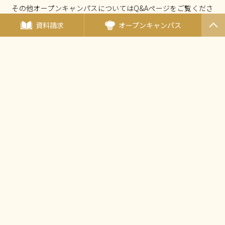
その他オープンキャンパスについてはQ&Aページをご覧くださ
い。
資料請求
オープンキャンパス
PAGET
OP
オープンキャンパスについて Q&A
厚生労働大臣指定 国家試験免除校
西東京調理師専門学校
〒190-0011東京都立川市高松町3-15-5
（
アクセス
）
TEL：
042-548-1689
FAX：042-548-1690
Mail：
nishicho@tanaka.ac.jp
田中教育グループ