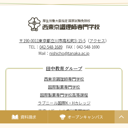
厚生労働大臣指定 国家試験免除校
西東京調理師専門学校
〒190-0011東京都立川市高松町3-15-5
（
アクセス
）
TEL：
042-548-1689
FAX：042-548-1690
Mail：
nishicho@tanaka.ac.jp
田中教育グループ
西東京調理師専門学校
国際製菓専門学校
国際製菓専門学校高等課程
ラブニール国際K・Hカレッジ
東京メディカル歯科専門学校
資料請求
オープンキャンパス
PAGET
海外姉妹校