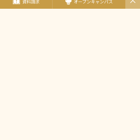
資料請求
オープンキャンパス
PAGET
OP
海外姉妹校
エコール・ルノートル
（フランス・パリ）
（日本唯一の姉妹校）
タイ王立の総合学校
チットラダー校
（タイ王国）
〒190-0011東京都立川市高松町3-15-5
JR中央線・立川駅北口より徒歩5分
多摩モノレール・立川北駅より徒歩5分
西武バス・立川バス「高松町三丁目」バス停より徒歩2分