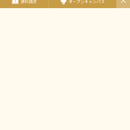
資料請求
オープンキャンパス
PAGET
OP
海外姉妹校
エコール・ルノートル
（フランス・パリ）
（日本唯一の姉妹校）
タイ王立の総合学校
チットラダー校
（タイ王国）
〒190-0011東京都立川市高松町3-15-5
JR中央線・立川駅北口より徒歩5分
多摩モノレール・立川北駅より徒歩5分
西武バス・立川バス「高松町三丁目」バス停より徒歩2分