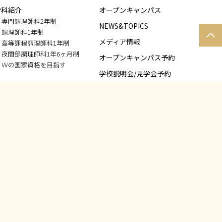
学科紹介
オープンキャンパス
専門調理師科2年制
NEWS&TOPICS
調理師科1年制
メディア情報
高等課程調理師科1年制
PAGE
夜間部調理師科1年6ヶ月制
オープンキャンパス予約
TOP
Ｗの国家資格を目指す
学校説明会/見学会予約
入学案内
個別相談/個別見学予約
学費について
資料請求
出願方法
指定校推薦
お問い合わせ
留学生の方へ
サイトマップ
社会人の方へ
WEBエントリー
情報公開ページ
進路・就職
教職員・講師募集のご案内
就職サポート
企業の方へ
卒業生インタビュー