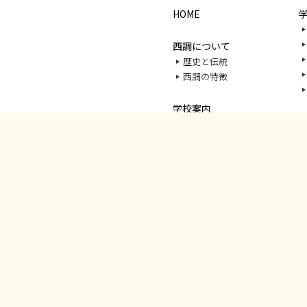
HOME
西調について
）
歴史と伝統
西調の特徴
学校案内
幅広いジャンルを学ぶ
プロ講師の直接指導
“出来るまで”サポート
職業人を育てる環境
施設案内
キャンパスライフ
Q&A