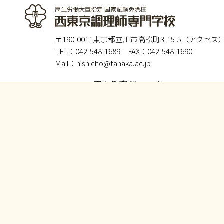
厚生労働大臣指定 国家試験免除校
西東京調理師専門学校
〒190-0011東京都立川市高松町3-15-5
（
アクセス
TEL：
042-548-1689
FAX：042-548-1690
Mail：
nishicho@tanaka.ac.jp
田中教育グループ
西東京調理師専門学校
国際製菓専門学校
国際製菓専門学校高等課程
ラブニール国際K・Hカレッジ
東京メディカル歯科専門学校
海外姉妹校
エコール・ルノートル
（フランス・パリ）