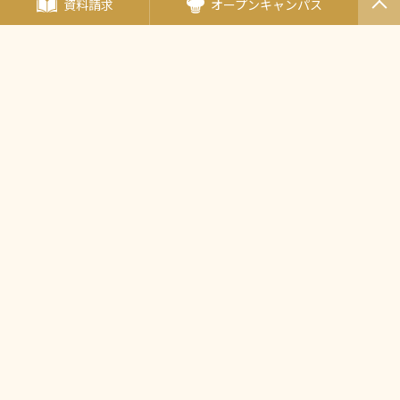
資料請求
オープンキャンパス
PAGET
OP
海外姉妹校
エコール・ルノートル
（フランス・パリ）
（日本唯一の姉妹校）
タイ王立の総合学校
チットラダー校
（タイ王国）
〒190-0011東京都立川市高松町3-15-5
JR中央線・立川駅北口より徒歩5分
多摩モノレール・立川北駅より徒歩5分
西武バス・立川バス「高松町三丁目」バス停より徒歩2分